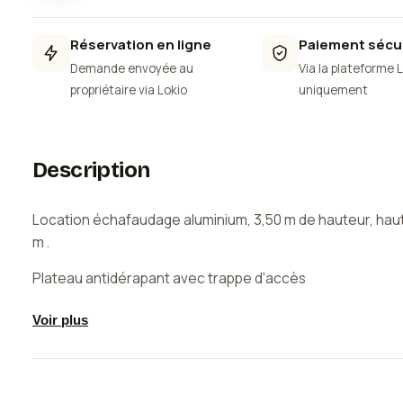
Réservation en ligne
Paiement sécu
Demande envoyée au
Via la plateforme 
propriétaire via Lokio
uniquement
Description
Location échafaudage aluminium, 3,50 m de hauteur, haute
m .
Plateau antidérapant avec trappe d'accès
Facile à monter. Utilisation intérieur/extérieur. Plancher 
Voir plus
maxi : 150 kg
Idéal pour travaux de tapisserie, peinture, façade, netto
ou bricolage en hauteur.