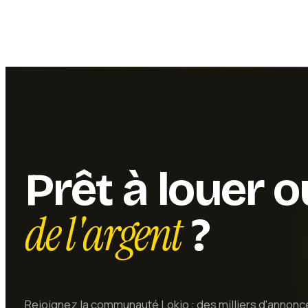
de vérifier la disponibilité de l'échafaudage aluminium av
notamment pendant les périodes de forte activité comme
l'été, saisons durant lesquelles les travaux extérieurs so
nombreux.
Pour transporter cet échafaudage aluminium, un véhicule
monospace ou utilitaire est recommandé. Les éléments
compacts et ne nécessitent pas un grand volume de char
toutefois conseillé de prévoir des couvertures ou des s
la carrosserie du véhicule et sécuriser le chargement pen
Prêt à louer 
En choisissant la location plutôt que l'achat, le locataire f
économique et pratique. Un échafaudage aluminium neu
de l'argent
?
effet un investissement de plusieurs centaines d'euros, diff
un usage ponctuel. La location permet de bénéficier d'u
qualité, bien entretenu et conforme aux normes de sécur
une fraction du coût d'achat. C'est également un choix r
plan environnemental, en évitant la production et le stoc
Rejoignez la communauté Lokio : des milliers d'annonc