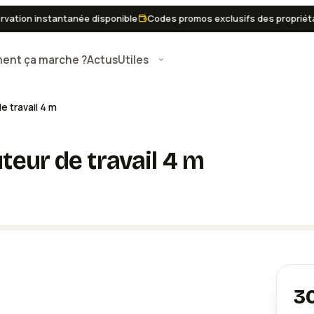
ion instantanée disponible
Codes promos exclusifs des propriétaire
nt ça marche ?
Actus
Utiles
 travail 4 m
eur de travail 4 m
3