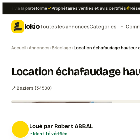
sé via la plateforme
Propriétaires vérifiés et avis certifiés
Réservat
lokio
Toutes les annonces
Catégories
Comme
Accueil
›
Annonces
›
Bricolage
›
Location échafaudage hauteur de
Location échafaudage haut
📍
Béziers
(
34500
)
Loué par
Robert ABBAL
Identité vérifiée