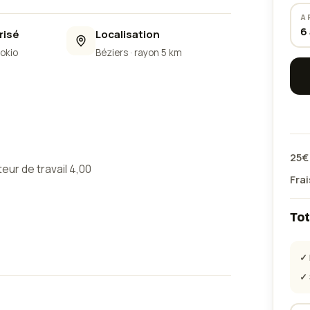
A
6
risé
Localisation
Lokio
Béziers
· rayon 5 km
25
€
ur de travail 4,00
Frai
Tot
sécurisé. Charge
✓ 
✓ 
yage de gouttières