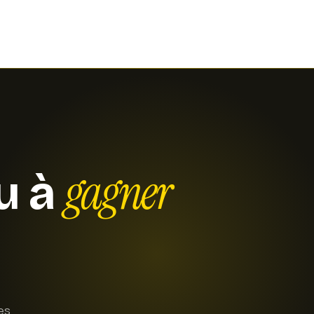
ant de se déplacer,
 le printemps et
nt particulièrement
 de type break,
 démontés sont
gement. Il est
angles pour protéger
dant le transport.
gagner
ou à
ait un choix
f représente en
icile à justifier pour
n équipement de
ité en vigueur, pour
esponsable sur le
kage d'un
es