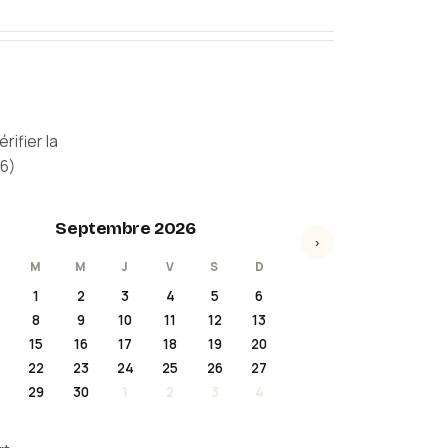
e et robuste,
allation sur le
side dans la
écessaire pour
rifier la
rrouillent
26
)
à l'installation en
culièrement
Septembre 2026
haite être
›
M
M
J
V
S
D
1
2
3
4
5
6
dage aluminium. Le
8
9
10
11
12
13
t qui garantit une
15
16
17
18
19
20
ides. Une trappe
22
23
24
25
26
27
de descendre de la
29
30
1
2
3
4
e. La charge
il simultané d'un