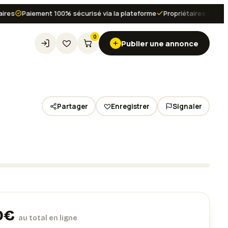
s
Paiement 100% sécurisé via la plateforme
Propriétaires vérifiés et
0
Publier une annonce
Partager
Enregistrer
Signaler
0
€
au total en ligne