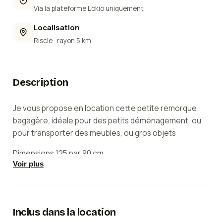
Via la plateforme Lokio uniquement
Localisation
Riscle
· rayon 5 km
Description
Je vous propose en location cette petite remorque
bagagère, idéale pour des petits déménagement, ou
pour transporter des meubles, ou gros objets
Dimensions 125 par 90 cm.
Voir plus
Remorque basculante, roue de secours, éclairage,
bâche de protection, etc
L'état des lieux sera fait avant et après la location,
Inclus dans la location
avec vous