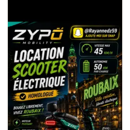
organisant un vide-grenier ou souhaitant amener des
meubles dans une déchetterie sont également des
profils pour lesquels la location d'une remorque
bagagère représente une alternative bien plus
économique que le recours à une société de
déménagement ou à la location d'un utilitaire.
Pourquoi choisir la location plutôt que l'achat ?
Louer une remorque bagagère présente de nombreux
avantages par rapport à l'achat. Une remorque
représente un investissement conséquent, souvent
entre 400 et 1000 euros selon les modèles, sans
compter les contraintes de stockage, l'entretien
régulier et les démarches administratives liées à
l'immatriculation. Pour un usage occasionnel, la
location est une solution bien plus rationnelle et
économique. En louant cette remorque bagagère, le