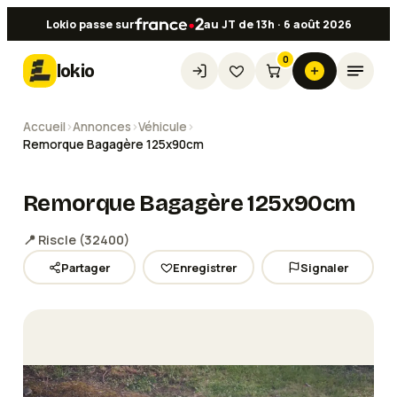
Lokio passe sur
au JT de 13h · 6 août 2026
0
lokio
Accueil
›
Annonces
›
Véhicule
›
Remorque Bagagère 125x90cm
Remorque Bagagère 125x90cm
📍
Riscle
(
32400
)
Partager
Enregistrer
Signaler