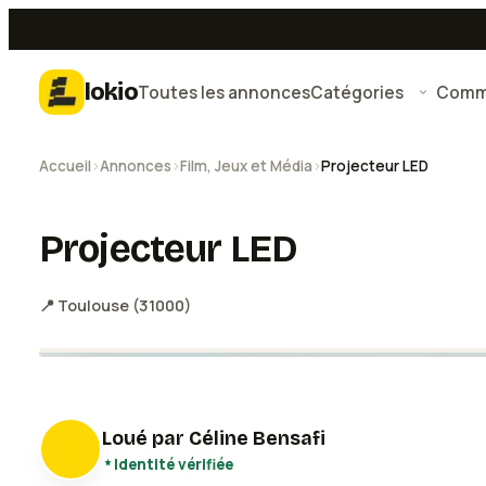
lokio
Toutes les annonces
Catégories
Comme
Accueil
›
Annonces
›
Film, Jeux et Média
›
Projecteur LED
Projecteur LED
📍
Toulouse
(
31000
)
Loué par
Céline Bensafi
Identité vérifiée