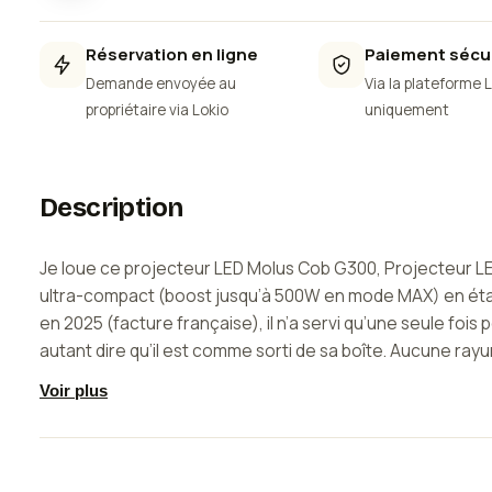
Réservation en ligne
Paiement sécu
Demande envoyée au
Via la plateforme 
propriétaire via Lokio
uniquement
Description
Je loue ce projecteur LED Molus Cob G300, Projecteur L
ultra-compact (boost jusqu’à 500W en mode MAX) en éta
en 2025 (facture française), il n’a servi qu’une seule fois 
autant dire qu’il est comme sorti de sa boîte. Aucune ra
impeccable, encore sous garantie légale.
Voir plus
• projecteur ZHIYUN Molus G300 avec son contrôleur exte
valise de transport Zhiyun, réflecteur Bowens, capuchon 
LED COB, câbles d’alimentation et de connexion (longueur 