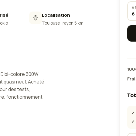
A
6
risé
Localisation
Lokio
Toulouse
· rayon 5 km
100
ED bi-colore 300W
Frai
t quasi neuf. Acheté
pour des tests,
Tot
yure, fonctionnement
✓ 
rne d’origine,
✓ 
de protection de la
7,5 m), le tout dans