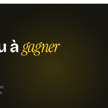
gagner
ou à
es
s.