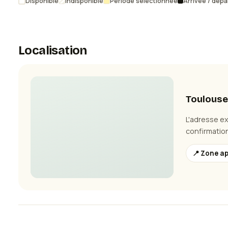
Disponible
Indisponible
Période sélectionnée
Arrivée / dépa
Localisation
Toulouse
L'adresse e
confirmation
📍 Zone a