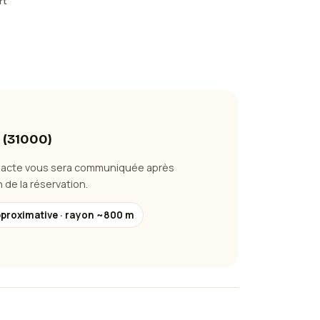
rt
(
31000
)
xacte vous sera communiquée après
 de la réservation.
pproximative · rayon ~800 m