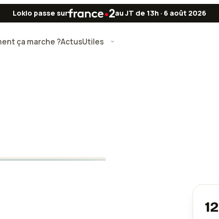
Lokio passe sur
au JT de 13h · 6 août 2026
nt ça marche ?
Actus
Utiles
1