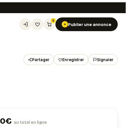
0
Publier une annonce
Partager
Enregistrer
Signaler
Voir les
4
photos
20
€
au total en ligne