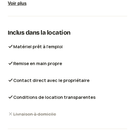
Voir plus
Équipements inclus :
Godet de curage 120 cm
Godets de terrassement 30 / 40 / 50 / 60 cm
💰 Tarif : 150 €
Inclus dans la location
🚚 Livraison possible directement sur chantier (selon
distance)
Matériel prêt à l'emploi
Disponible rapidement.
Pour toute information complémentaire ou demande
Remise en main propre
de devis, merci de me contacter.
Contact direct avec le propriétaire
Conditions de location transparentes
Livraison à domicile