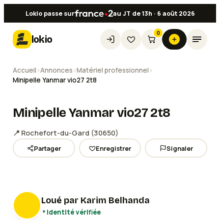
Lokio passe sur
au JT de 13h · 6 août 2026
0
lokio
Accueil
›
Annonces
›
Matériel professionnel
›
Minipelle Yanmar vio27 2t8
Minipelle Yanmar vio27 2t8
📍
Rochefort-du-Gard
(
30650
)
Partager
Enregistrer
Signaler
Voir les
2
photos
Loué par
Karim Belhanda
Identité vérifiée