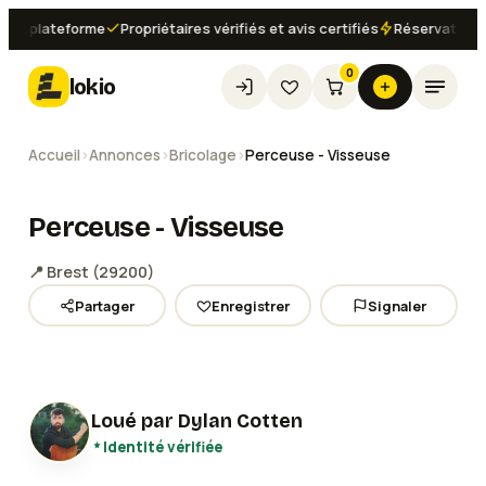
a plateforme
Propriétaires vérifiés et avis certifiés
Réservation inst
0
lokio
Accueil
›
Annonces
›
Bricolage
›
Perceuse - Visseuse
Perceuse - Visseuse
📍
Brest
(
29200
)
Partager
Enregistrer
Signaler
Voir les
2
photos
Loué par
Dylan Cotten
Identité vérifiée