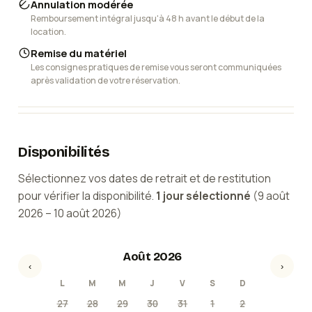
Annulation modérée
Remboursement intégral jusqu'à 48 h avant le début de la
location.
Remise du matériel
Les consignes pratiques de remise vous seront communiquées
après validation de votre réservation.
Disponibilités
Sélectionnez vos dates de retrait et de restitution
pour vérifier la disponibilité.
1
jour
sélectionné
(
9 août
2026
–
10 août 2026
)
Août 2026
‹
›
L
M
M
J
V
S
D
27
28
29
30
31
1
2