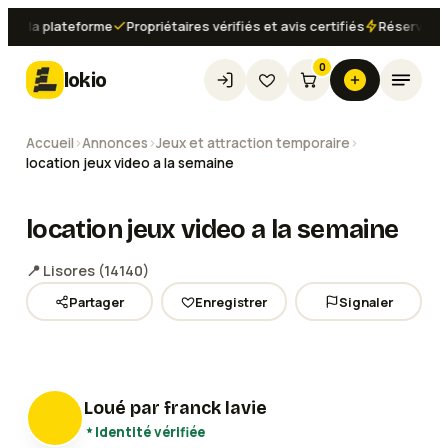
 la plateforme
Propriétaires vérifiés et avis certifiés
Réservation in
0
lokio
Accueil
›
Annonces
›
Jeux et attraction temporaire
›
location jeux video a la semaine
location jeux video a la semaine
📍
Lisores
(
14140
)
Partager
Enregistrer
Signaler
Loué par
franck lavie
Identité vérifiée