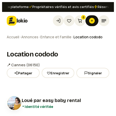
a plateforme
Propriétaires vérifiés et avis certifiés
Réservation ins
0
lokio
Accueil
›
Annonces
›
Enfance et Famille
›
Location cododo
Location cododo
📍
Cannes
(
06150
)
Partager
Enregistrer
Signaler
Loué par
easy baby rental
Identité vérifiée