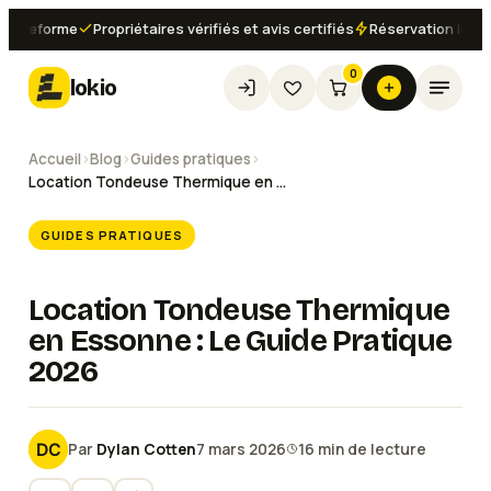
eforme
Propriétaires vérifiés et avis certifiés
Réservation instantan
0
lokio
Accueil
›
Blog
›
Guides pratiques
›
Location Tondeuse Thermique en Essonne : Le Guide Pratique 2026
GUIDES PRATIQUES
Location Tondeuse Thermique
en Essonne : Le Guide Pratique
2026
Par
Dylan Cotten
7 mars 2026
16
min de lecture