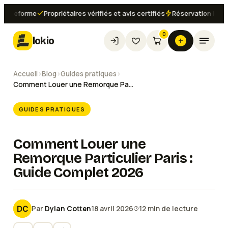
eforme
Propriétaires vérifiés et avis certifiés
Réservation instantan
0
lokio
Accueil
›
Blog
›
Guides pratiques
›
Comment Louer une Remorque Particulier Paris : Guide Complet 2026
GUIDES PRATIQUES
Comment Louer une
Remorque Particulier Paris :
Guide Complet 2026
Par
Dylan Cotten
18 avril 2026
12
min de lecture