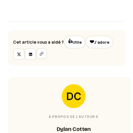
👍
❤️
Cet article vous a aidé ?
Utile
J'adore
À PROPOS DE L'AUTEUR·E
Dylan Cotten