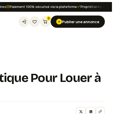
Paiement 100% sécurisé via la plateforme
Propriétaires vérifiés et a
0
Publier une annonce
atique Pour Louer à