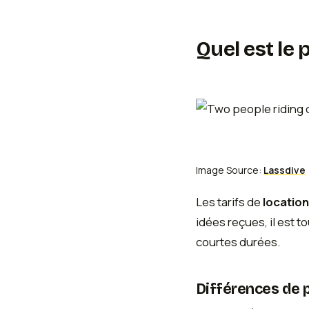
Quel est le 
Image Source:
Lassdive
Les tarifs de
location
idées reçues, il est t
courtes durées.
Différences de pr