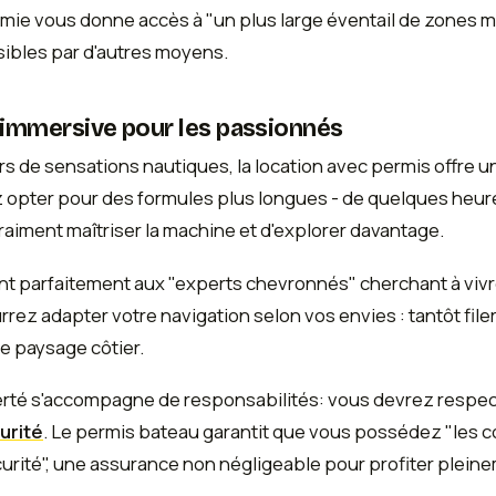
mie vous donne accès à "un plus large éventail de zones m
sibles par d'autres moyens.
 immersive pour les passionnés
urs de sensations nautiques, la location avec permis offr
 opter pour des formules plus longues - de quelques heure
raiment maîtriser la machine et d'explorer davantage.
nt parfaitement aux "experts chevronnés" cherchant à vivr
ez adapter votre navigation selon vos envies : tantôt filer 
le paysage côtier.
erté s'accompagne de responsabilités: vous devrez respe
urité
. Le permis bateau garantit que vous possédez "les
écurité", une assurance non négligeable pour profiter plein