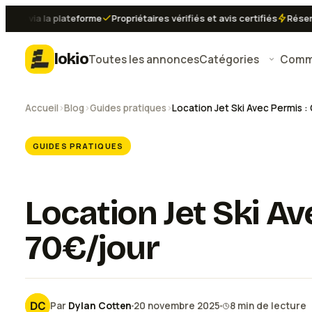
 via la plateforme
Propriétaires vérifiés et avis certifiés
Réservatio
lokio
Toutes les annonces
Catégories
Comme
Accueil
›
Blog
›
Guides pratiques
›
GUIDES PRATIQUES
Location Jet Ski Av
70€/jour
Par
Dylan Cotten
20 novembre 2025
8
min de lecture