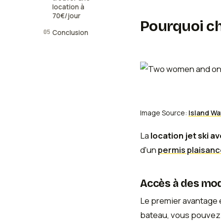
location à
70€/jour
Pourquoi cho
05
Conclusion
Image Source:
Island W
La
location jet ski a
d'un
permis plaisan
Accès à des mod
Le premier avantage 
bateau, vous pouvez 