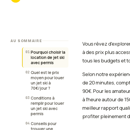
AU SOMMAIRE
Vous rêvez d'explorer
à des prix plus acces
01
Pourquoi choisir la
location de jet ski
tous les budgets et t
avec permis
02
Quel est le prix
Selon notre expérienc
moyen pour louer
de 20 minutes, compt
un jet ski à
70€/jour ?
90€. Pour les amateu
03
Conditions à
à l'heure autour de 15
remplir pour louer
meilleur rapport qual
un jet ski avec
permis
profiter pleinement d
04
Conseils pour
trouver une