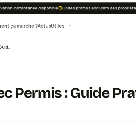
n instantanée disponible
Codes promos exclusifs des propriétaires
nt ça marche ?
Actus
Utiles
Location Jet Ski Avec Permis : Guide Pratique Pour Louer à 70€/jour
ec Permis : Guide Pr