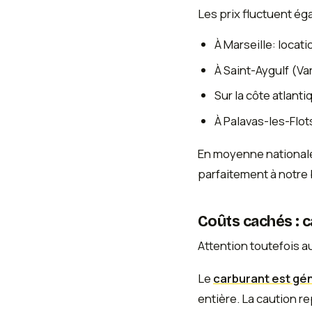
Les prix fluctuent é
À Marseille: locati
À Saint-Aygulf (Va
Sur la côte atlant
À Palavas-les-Flot
En moyenne nationale,
parfaitement à notre 
Coûts cachés : c
Attention toutefois au
Le
carburant est gé
entière. La caution 