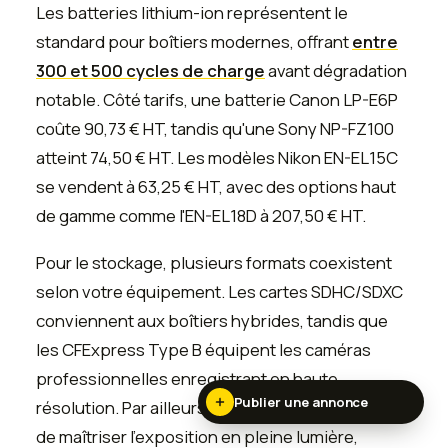
Les batteries lithium-ion représentent le
standard pour boîtiers modernes, offrant
entre
300 et 500 cycles de charge
avant dégradation
notable. Côté tarifs, une batterie Canon LP-E6P
coûte 90,73 € HT, tandis qu'une Sony NP-FZ100
atteint 74,50 € HT. Les modèles Nikon EN-EL15C
se vendent à 63,25 € HT, avec des options haut
de gamme comme l'EN-EL18D à 207,50 € HT.
Pour le stockage, plusieurs formats coexistent
selon votre équipement. Les cartes SDHC/SDXC
conviennent aux boîtiers hybrides, tandis que
les CFExpress Type B équipent les caméras
professionnelles enregistrant en haute
Publier une annonce
résolution. Par ailleurs, les filtres ND permettent
de maîtriser l'exposition en pleine lumière,