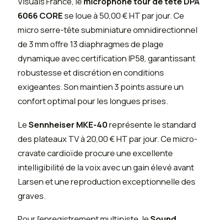
Visuals France, le
microphone tour de tête DPA
6066 CORE
se loue à 50,00 € HT par jour. Ce
micro serre-tête subminiature omnidirectionnel
de 3 mm offre 13 diaphragmes de plage
dynamique avec certification IP58, garantissant
robustesse et discrétion en conditions
exigeantes. Son maintien 3 points assure un
confort optimal pour les longues prises.
Le
Sennheiser MKE-40
représente le standard
des plateaux TV à 20,00 € HT par jour. Ce micro-
cravate cardioïde procure une excellente
intelligibilité de la voix avec un gain élevé avant
Larsen et une reproduction exceptionnelle des
graves.
Pour l'enregistrement multipiste, le
Sound