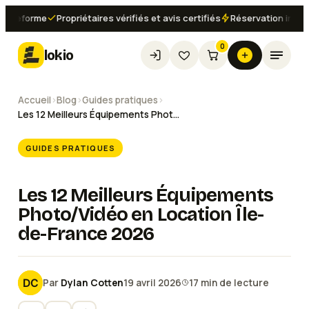
forme
Propriétaires vérifiés et avis certifiés
Réservation instantané
0
lokio
Accueil
›
Blog
›
Guides pratiques
›
Les 12 Meilleurs Équipements Photo/Vidéo en Location Île-de-France 2026
GUIDES PRATIQUES
Les 12 Meilleurs Équipements
Photo/Vidéo en Location Île-
de-France 2026
Par
Dylan Cotten
19 avril 2026
17
min de lecture