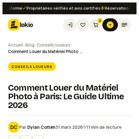
eforme
Propriétaires vérifiés et avis certifiés
Réservation instantan
0
lokio
Accueil
›
Blog
›
Conseils loueurs
›
Comment Louer du Matériel Photo à Paris: Le Guide Ultime 2026
CONSEILS LOUEURS
Comment Louer du Matériel
Photo à Paris: Le Guide Ultime
2026
Par
Dylan Cotten
31 mars 2026
11
min de lecture