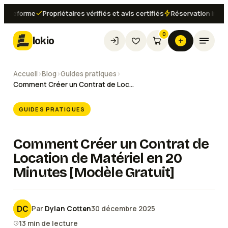
eforme
Propriétaires vérifiés et avis certifiés
Réservation instantané
0
lokio
Accueil
›
Blog
›
Guides pratiques
›
Comment Créer un Contrat de Location de Matériel en 20 Minutes [Modèle Gratuit]
GUIDES PRATIQUES
Comment Créer un Contrat de
Location de Matériel en 20
Minutes [Modèle Gratuit]
Par
Dylan Cotten
30 décembre 2025
13
min de lecture