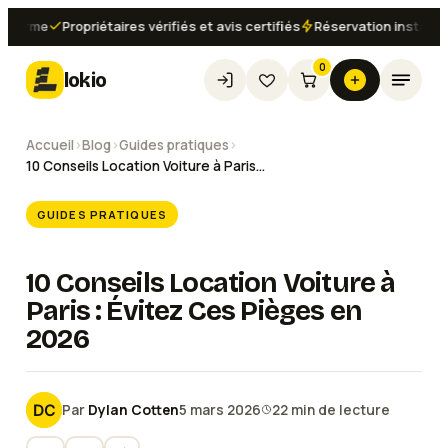
rme
Propriétaires vérifiés et avis certifiés
Réservation instantanée d
0
lokio
Accueil
›
Blog
›
Guides pratiques
›
10 Conseils Location Voiture à Paris : Évitez Ces Pièges en 2026
GUIDES PRATIQUES
10 Conseils Location Voiture à
Paris : Évitez Ces Pièges en
2026
Par
Dylan Cotten
5 mars 2026
22
min de lecture