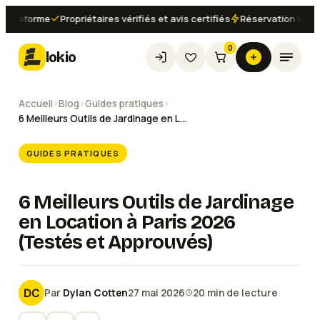
eforme
Propriétaires vérifiés et avis certifiés
Réservation instantan
0
lokio
Accueil
›
Blog
›
Guides pratiques
›
6 Meilleurs Outils de Jardinage en Location à Paris 2026 (Testés et Approuvés)
GUIDES PRATIQUES
6 Meilleurs Outils de Jardinage
en Location à Paris 2026
(Testés et Approuvés)
Par
Dylan Cotten
27 mai 2026
20
min de lecture