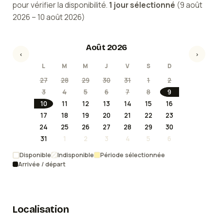
pour vérifier la disponibilité.
1
jour
sélectionné
(
9 août
2026
–
10 août 2026
)
Août 2026
‹
›
L
M
M
J
V
S
D
27
28
29
30
31
1
2
3
4
5
6
7
8
9
10
11
12
13
14
15
16
17
18
19
20
21
22
23
24
25
26
27
28
29
30
31
1
2
3
4
5
6
Disponible
Indisponible
Période sélectionnée
Arrivée / départ
Localisation