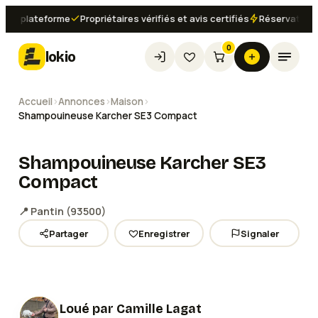
 plateforme
Propriétaires vérifiés et avis certifiés
Réservation inst
0
lokio
Accueil
›
Annonces
›
Maison
›
Shampouineuse Karcher SE3 Compact
Shampouineuse Karcher SE3
Compact
📍
Pantin
(
93500
)
Partager
Enregistrer
Signaler
Voir les
2
photos
Loué par
Camille Lagat