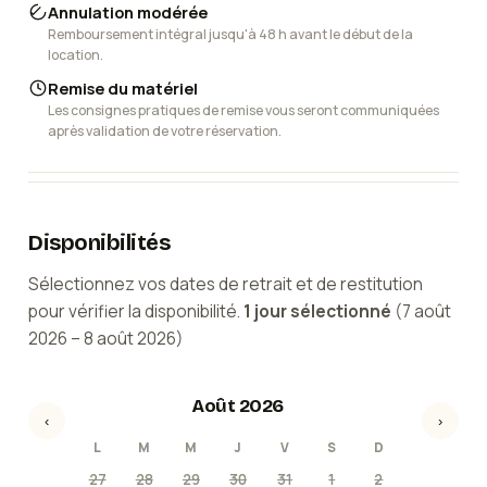
Annulation modérée
Remboursement intégral jusqu'à 48 h avant le début de la
location.
Remise du matériel
Les consignes pratiques de remise vous seront communiquées
après validation de votre réservation.
Disponibilités
Sélectionnez vos dates de retrait et de restitution
pour vérifier la disponibilité.
1
jour
sélectionné
(
7 août
2026
–
8 août 2026
)
Août 2026
‹
›
L
M
M
J
V
S
D
27
28
29
30
31
1
2