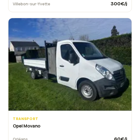
300
€/j
Villebon-sur-Yvette
TRANSPORT
Opel Movano
60
€/j
Orléans