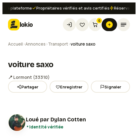
la plateforme
Propriétaires vérifiés et avis certifiés
Réservation ins
0
lokio
Accueil
›
Annonces
›
Transport
›
voiture saxo
voiture saxo
📍
Lormont
(
33310
)
Partager
Enregistrer
Signaler
Loué par
Dylan Cotten
Identité vérifiée