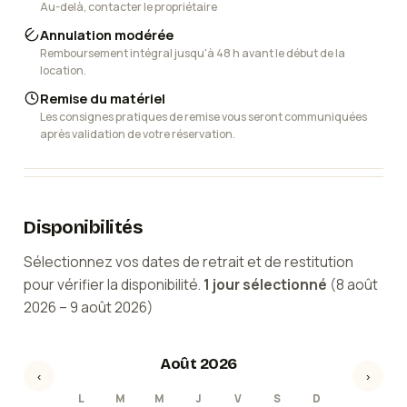
Au-delà, contacter le propriétaire
Annulation modérée
Remboursement intégral jusqu'à 48 h avant le début de la
location.
Remise du matériel
Les consignes pratiques de remise vous seront communiquées
après validation de votre réservation.
Disponibilités
Sélectionnez vos dates de retrait et de restitution
pour vérifier la disponibilité.
1
jour
sélectionné
(
8 août
2026
–
9 août 2026
)
Août 2026
‹
›
L
M
M
J
V
S
D