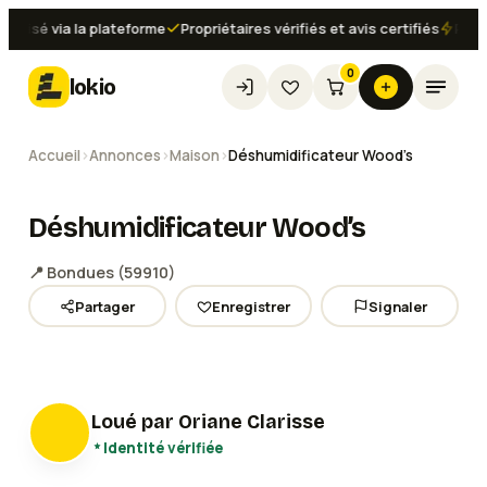
risé via la plateforme
Propriétaires vérifiés et avis certifiés
Réserv
0
lokio
Accueil
›
Annonces
›
Maison
›
Déshumidificateur Wood’s
Déshumidificateur Wood’s
📍
Bondues
(
59910
)
Partager
Enregistrer
Signaler
Loué par
Oriane Clarisse
Identité vérifiée