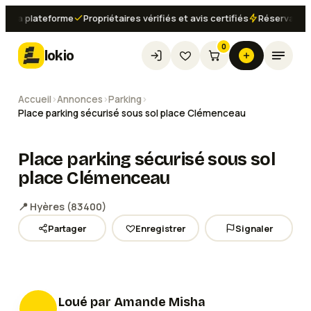
a plateforme
Propriétaires vérifiés et avis certifiés
Réservation ins
0
lokio
Accueil
›
Annonces
›
Parking
›
Place parking sécurisé sous sol place Clémenceau
Place parking sécurisé sous sol
place Clémenceau
📍
Hyères
(
83400
)
Partager
Enregistrer
Signaler
Loué par
Amande Misha