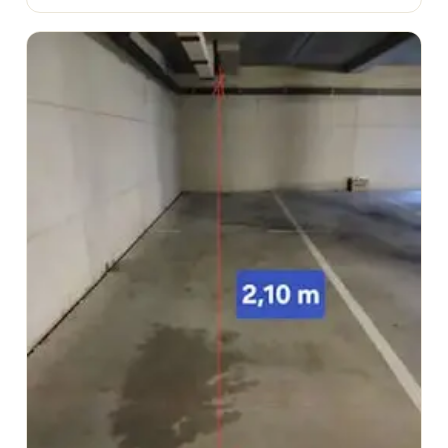
privée élimine tous ces inconvénients d'un seul coup.
Le véhicule est à l'abri des éléments, à l'abri des
regards et des actes malveillants, et son propriétaire
sait exactement où il se trouve, quoi qu'il arrive.
De plus, disposer d'un parking sous-sol peut avoir un
impact positif sur la valeur de revente ou la
négociation d'un contrat d'assurance automobile,
certains assureurs proposant des tarifs plus
avantageux pour les véhicules stationnés dans un lieu
sécurisé.
Comment louer cette place de parking sous-sol ?
Pour louer cette place de parking sous-sol sécurisée
située près de la place Clémenceau à Hyères, il suffit
de contacter l'annonceur via la plateforme. Il est
recommandé de visiter les lieux avant de s'engager,
afin de vérifier que le gabarit du véhicule correspond