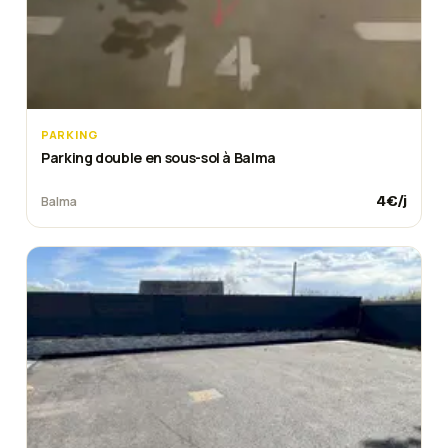
bien à la taille de l'emplacement et que les conditions
d'accès correspondent aux attentes. La disponibilité
de la place peut évoluer rapidement, compte tenu de
la rareté des stationnements privés en centre-ville de
Hyères.
PARKING
Parking double en sous-sol à Balma
4
€/j
Balma