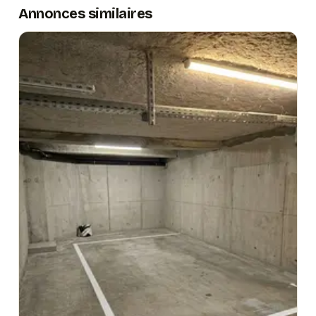
et à la praticité d'un stationnement privatif.
Annonces similaires
Il convient de noter que cet emplacement est conçu
pour les voitures citadines et n'est pas adapté aux
berlines de grande taille, aux SUV, aux monospaces ou
aux utilitaires. Cette précision permet aux candidats
locataires de s'assurer que leur véhicule correspond
bien aux dimensions de la place avant de s'engager.
Un tarif compétitif pour le centre-ville de Hyères
La location de cette place de parking sous-sol est
proposée à 100 euros par mois. Au regard des tarifs
pratiqués dans les parkings publics du centre-ville et de
la valeur ajoutée que représente un accès sécurisé,
permanent et privatif, ce prix constitue une offre très
raisonnable. Pour un conducteur qui se gare chaque
jour en ville, le coût d'un abonnement dans un parking
public ou les amendes accumulées peuvent