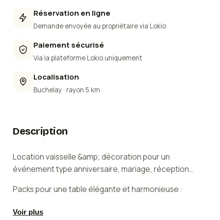
Réservation en ligne
Demande envoyée au propriétaire via Lokio
Paiement sécurisé
Via la plateforme Lokio uniquement
Localisation
Buchelay
· rayon 5 km
Description
Location vaisselle &amp; décoration pour un
événement type anniversaire, mariage, réception…
Packs pour une table élégante et harmonieuse :
✔️ Assiettes: grandes &amp; petites assiettes
Voir plus