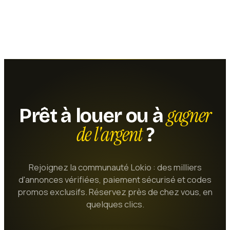
flexibilité de la location à l'article, la capacité d'accueil
jusqu'à 200 personnes, les tarifs adaptés et la
proximité du service font de cette offre une référence
incontournable pour tous les événements organisés
dans les Yvelines.
gagner
Prêt à louer ou à
de l'argent
?
Rejoignez la communauté Lokio : des milliers
d'annonces vérifiées, paiement sécurisé et codes
promos exclusifs. Réservez près de chez vous, en
quelques clics.