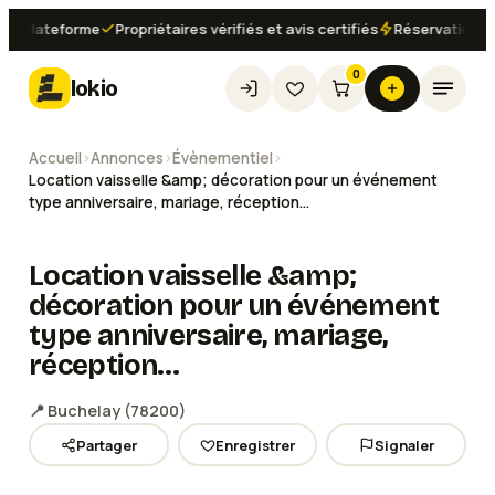
plateforme
Propriétaires vérifiés et avis certifiés
Réservation insta
0
lokio
Accueil
›
Annonces
›
Évènementiel
›
Location vaisselle &amp; décoration pour un événement
type anniversaire, mariage, réception…
Location vaisselle &amp;
décoration pour un événement
type anniversaire, mariage,
réception…
📍
Buchelay
(
78200
)
Partager
Enregistrer
Signaler